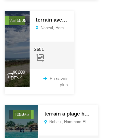
terrain avec belle vue
Vente
T1505
Nabeul, Hammam El Ghezaz
2651
190 000
DT
En savoir
plus
terrain a plage hammame ghzeze
T1507
Vente
Nabeul, Hammam El Ghezaz