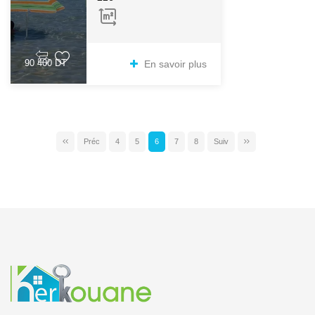
90 400 DT
En savoir plus
Préc
4
5
6
7
8
Suiv