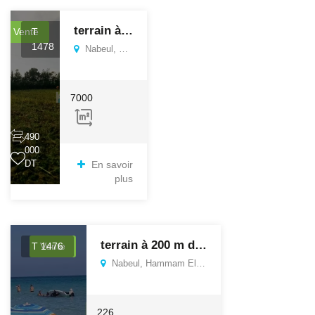
terrain à kerkouane
Vente
T
1478
Nabeul, Kelibia
7000
490
000
DT
En savoir
plus
terrain à 200 m de la plage zahra
T 1476
Vente
Nabeul, Hammam El Ghezaz
226