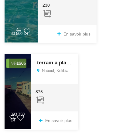
230
80 500 DT
En savoir plus
terrain a plage ain grenze
Vente
T1506
Nabeul, Kelibia
875
393 750
DT
En savoir plus