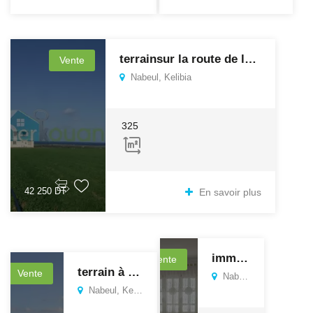
terrainsur la route de la plage dar allouche
Vente
Nabeul, Kelibia
325
42 250 DT
En savoir plus
immeuble
Vente
terrain à dar allouche
Vente
Nabeul, Kelibia
Nabeul, Kelibia