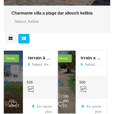
Charmante villa a plage dar allouch kelibia
Nabeul, Kelibia
terrain à fatha kelibia
trrain a cité bosten
Vente
Vente
Nabeul, Kelibia
Nabeul, Kelibia
526
560
100
473
800
400 DT
DT
En savoir
En savoir
plus
plus