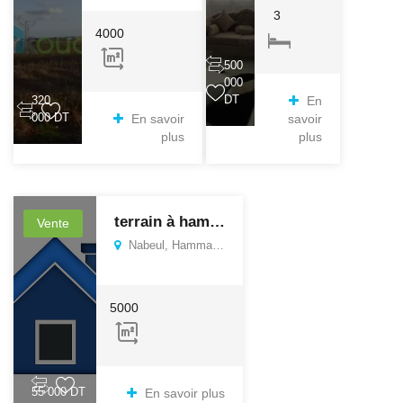
3
4000
500
000
DT
320
En
000 DT
En savoir
savoir
plus
plus
terrain à hammame ghzeze
Vente
Nabeul, Hammam El Ghezaz
5000
55 000 DT
En savoir plus