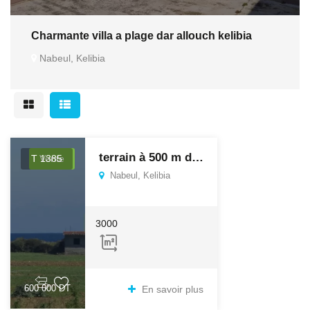
Charmante villa a plage dar allouch kelibia
Nabeul, Kelibia
terrain à 500 m de la plage zahra
T 1385
Vente
Nabeul, Kelibia
3000
600 000 DT
En savoir plus