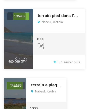
terrain pied dans l'eau à dar allouche
T 1354
Vente
Nabeul, Kelibia
1000
600 000 DT
En savoir plus
terrain a plage dar allouche
Vente
T 1186
Nabeul, Kelibia
1000