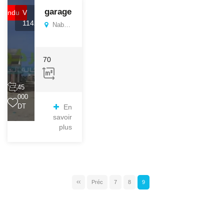
garage
Vendu
V
1142
Nabeul, Kelibia
70
45
000
DT
En
savoir
plus
Préc
7
8
9