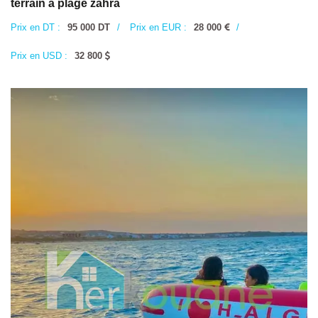
terrain à plage zahra
Prix en DT :
95 000 DT
/
Prix en EUR :
28 000
/
Prix en USD :
32 800