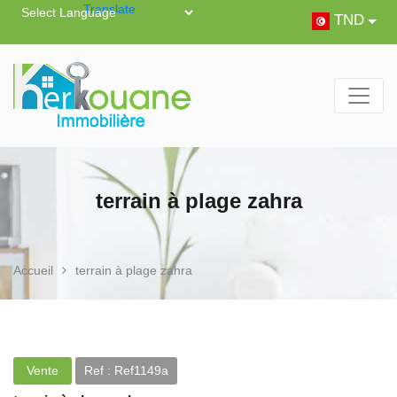
Powered by
Translate
TND
terrain à plage zahra
Accueil
terrain à plage zahra
Vente
Ref : Ref1149a