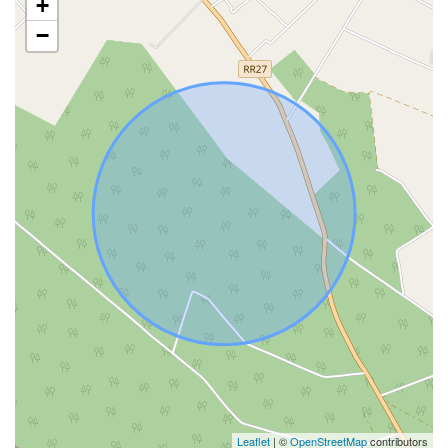
+
−
Leaflet
| ©
OpenStreetMap
contributors