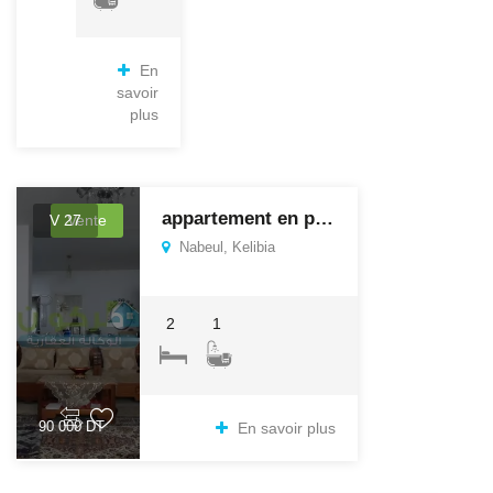
En
savoir
plus
appartement en pleine centre ville
V 27
Vente
Nabeul, Kelibia
2
1
90 000 DT
En savoir plus