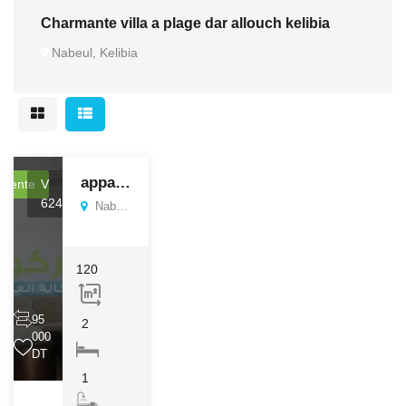
Charmante villa a plage dar allouch kelibia
Nabeul, Kelibia
appartement
Vente
V
624
Nabeul, Kelibia
120
95
2
000
DT
1