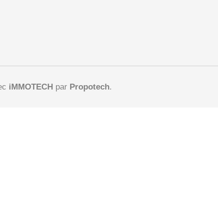
vec
iMMOTECH
par
Propotech
.